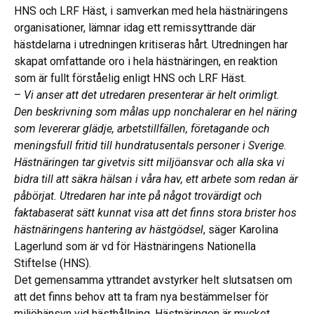
HNS och LRF Häst, i samverkan med hela hästnäringens
organisationer, lämnar idag ett remissyttrande där
hästdelarna i utredningen kritiseras hårt. Utredningen har
skapat omfattande oro i hela hästnäringen, en reaktion
som är fullt förståelig enligt HNS och LRF Häst.
–
Vi anser att det utredaren presenterar är helt orimligt.
Den beskrivning som målas upp nonchalerar en hel näring
som levererar glädje, arbetstillfällen, företagande och
meningsfull fritid till hundratusentals personer i Sverige
.
Hästnäringen tar givetvis sitt miljöansvar och alla ska vi
bidra till att säkra hälsan i våra hav, ett arbete som redan är
påbörjat. Utredaren har inte på något trovärdigt och
faktabaserat sätt kunnat visa att det finns stora brister hos
hästnäringens hantering av hästgödsel
, säger Karolina
Lagerlund som är vd för Hästnäringens Nationella
Stiftelse (HNS).
Det gemensamma yttrandet avstyrker helt slutsatsen om
att det finns behov att ta fram nya bestämmelser för
miljöhänsyn vid hästhållning. Hästnäringen är mycket