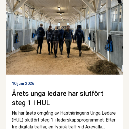
Samtidigt pekar resultaten tydligt på att ekonomiska
förutsättningar och tillgång till rätt stöd är avgörande
för att fler ska kunna göra mer.
10 juni 2026
Årets unga ledare har slutfört
steg 1 i HUL
Nu har årets omgång av Hästnäringens Unga Ledare
(HUL) slutfört steg 1 i ledarskapsprogrammet. Efter
tre digitala träffar, en fysisk träff vid Axevalla