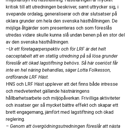
kritisk till att utredningen beskriver, samt uttrycker sig, i
svepande ordalag, generaliserar och drar slutsatser på
oklara grunder om hela den svenska hästhållningen. De
möjliga åtgärder som presenteras och som föreslås
utredas vidare skulle kunna slå undan benen på en stor del
av den svenska hästhållningen.
–
Ur ett företagarperspektiv och för LRF är det helt
oacceptabelt att en statlig utredning på så lösa grunder
föreslår att ökad lagstiftning behövs. Så här oseriöst får
inte en hel näring behandlas, säger Lotta Folkesson,
ordförande LRF Häst.
HNS och LRF Häst upplever att det finns både intresse
och medvetenhet gällande hästnäringens
hållbarhetsarbete och miljöpåverkan. Frivilliga aktiviteter
och insatser ger så mycket bättre effekt och skapar ett
brett engagemang, jämfört med lagstiftning och ökad
reglering.
– Genom att övergödningsutredningen föreslår att nästa