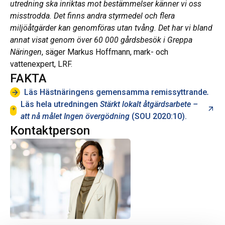
utredning ska inriktas mot bestämmelser känner vi oss
misstrodda. Det finns andra styrmedel och flera
miljöåtgärder kan genomföras utan tvång. Det har vi bland
annat visat genom över 60 000 gårdsbesök i Greppa
Näringen
, säger Markus Hoffmann, mark- och
vattenexpert, LRF.
FAKTA
Läs Hästnäringens gemensamma remissyttrande
.
Läs hela utredningen
Stärkt lokalt åtgärdsarbete –
Öpp
att nå målet Ingen övergödning
(SOU 2020:10).
Kontaktperson