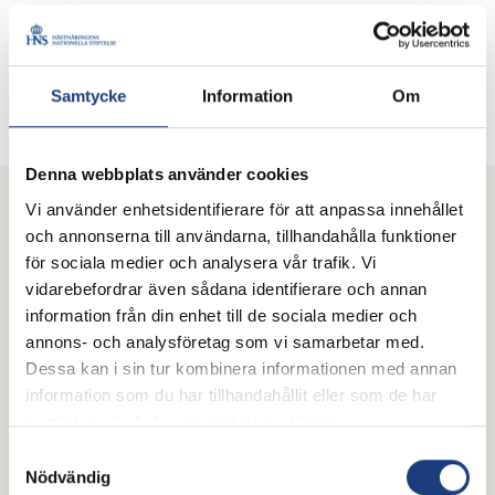
Karolina Lagerlund
Vd
072-718 28 75
Samtycke
Information
Om
Skicka e-post
Denna webbplats använder cookies
Vi använder enhetsidentifierare för att anpassa innehållet
Mer från Hästnäringens Nationella
och annonserna till användarna, tillhandahålla funktioner
Stiftelse (HNS)
för sociala medier och analysera vår trafik. Vi
vidarebefordrar även sådana identifierare och annan
information från din enhet till de sociala medier och
annons- och analysföretag som vi samarbetar med.
Dessa kan i sin tur kombinera informationen med annan
information som du har tillhandahållit eller som de har
samlat in när du har använt deras tjänster.
Samtyckesval
Nödvändig