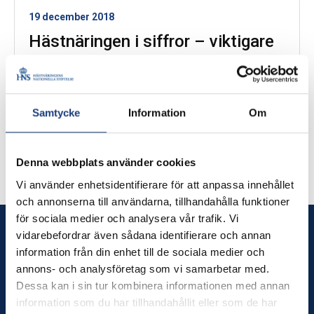
19 december 2018
Hästnäringen i siffror – viktigare
än du tror
Samtycke
Information
Om
6 mars 2018
Hästnäringens Samhällsnytta
Denna webbplats använder cookies
Vi använder enhetsidentifierare för att anpassa innehållet
och annonserna till användarna, tillhandahålla funktioner
för sociala medier och analysera vår trafik. Vi
Hästnäringens Nationella Stiftelse
vidarebefordrar även sådana identifierare och annan
information från din enhet till de sociala medier och
(HNS)
annons- och analysföretag som vi samarbetar med.
Dessa kan i sin tur kombinera informationen med annan
Vi har det breda och viktiga uppdraget att långsiktigt
information som du har tillhandahållit eller som de har
främja och bidra till utveckling av svensk hästnäring. I