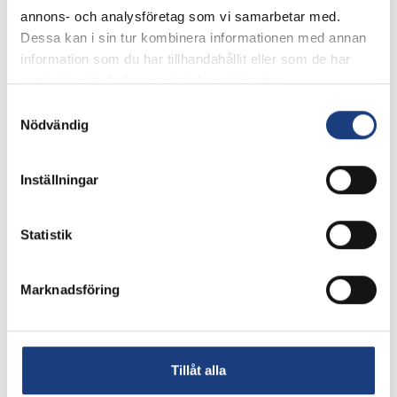
verksamheter som omsättning av hästrelaterade
annons- och analysföretag som vi samarbetar med.
varor och tjänster.
Dessa kan i sin tur kombinera informationen med annan
information som du har tillhandahållit eller som de har
samlat in när du har använt deras tjänster.
Samtyckesval
Om HNS
Nödvändig
Organisation
Inställningar
Vision
Statistik
Kontakta oss
Historik
Marknadsföring
Tillåt alla