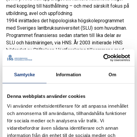
med koppling till hästhållning – och med särskilt fokus på
utbildning, avel och uppfödning.
1994 inrättades det hippologiska högskoleprogrammet
med Sveriges lantbruksuniversitet (SLU) som huvudman.
Programmet finansieras sedan starten till lika delar av
SLU och hästnäringen, via HNS. År 2003 initierade HNS
bildandet av Stiftelsen Hästforskning tillsammans med
ATG, Agria och Stiftelsen Lantbruksforskning.
30 år i hästnäringens tjänst
Samtycke
Information
Om
En sammanfattning av HNS historia
Denna webbplats använder cookies
Vi använder enhetsidentifierare för att anpassa innehållet
Vi reder ut begreppet
och annonserna till användarna, tillhandahålla funktioner
Begreppet
hästnäring
omfattar all hästhållning och
för sociala medier och analysera vår trafik. Vi
alla aktiviteter som baseras på användning och
vidarebefordrar även sådana identifierare och annan
innehav av hästar, såväl hobby- som professionella
information från din enhet till de sociala medier och