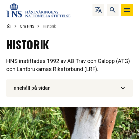
Hoppa till innehåll
Om HNS
Historik
HISTORIK
HNS instiftades 1992 av AB Trav och Galopp (ATG)
och Lantbrukarnas Riksförbund (LRF).
Innehåll på sidan