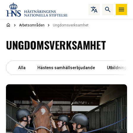
Hoppa till innehåll
Arbetsområden
Ungdomsverksamhet
UNGDOMS­VERKSAMHET
Alla
Hästens samhällserbjudande
Utbildning oc