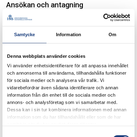
Ansökan och antagning
Ansökan sker till ungdomsansvarig inom din egen
organisation och ska vara inlämnad senast den
30 januari
,
därefter sker en process i organisationen för att välja ut
Samtycke
Information
Om
deltagare. Det är respektive organisation som väljer ut
deltagarna. Besked om antagning och information om
utbildningen kommer senast 15 februari. Utbildningen är
Denna webbplats använder cookies
kostnadsfri.
Kontaktpersoner inom varje
Vi använder enhetsidentifierare för att anpassa innehållet
och annonserna till användarna, tillhandahålla funktioner
organisation
för sociala medier och analysera vår trafik. Vi
vidarebefordrar även sådana identifierare och annan
information från din enhet till de sociala medier och
Svensk Travsport
annons- och analysföretag som vi samarbetar med.
Sara Peterson,
sara.peterson@travsport.se
072-
Dessa kan i sin tur kombinera informationen med annan
502 42 05
information som du har tillhandahållit eller som de har
Svensk Galopp
samlat in när du har använt deras tjänster.
Cecilia Gråberg,
Cecilia.graberg@svenskgalopp.se
,
Samtyckesval