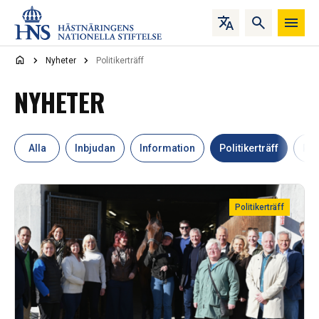
Hoppa till innehåll
Nyheter
Politikerträff
NYHETER
Alla
Inbjudan
Information
Politikerträff
Pr
Politikerträff