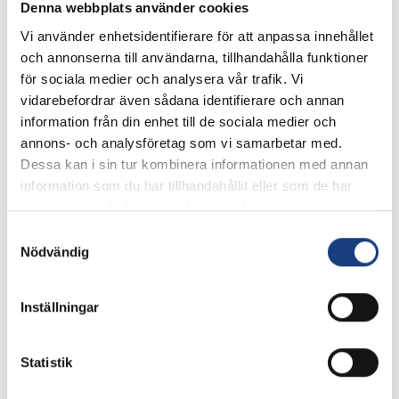
Denna webbplats använder cookies
Det var temat för en välbesökt politikerträff på
Klagshamns Ryttarförening.
Vi använder enhetsidentifierare för att anpassa innehållet
och annonserna till användarna, tillhandahålla funktioner
Politikerträff
för sociala medier och analysera vår trafik. Vi
vidarebefordrar även sådana identifierare och annan
information från din enhet till de sociala medier och
annons- och analysföretag som vi samarbetar med.
Dessa kan i sin tur kombinera informationen med annan
information som du har tillhandahållit eller som de har
samlat in när du har använt deras tjänster.
Samtyckesval
Nödvändig
20 augusti 2025
Inställningar
Inbjudan: Ökad skolnärvaro med
hjälp av hästen
Statistik
Skolfrånvaron och den psykiska ohälsan hos barn