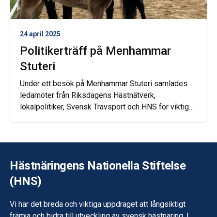
24 april 2025
Politikerträff på Menhammar
Stuteri
Under ett besök på Menhammar Stuteri samlades
ledamöter från Riksdagens Hästnätverk,
lokalpolitiker, Svensk Travsport och HNS för viktiga
samtal om hästnäringens förutsättningar – från
ekonomi och kommande lagstiftningar till
veterinärservice och jordbrukspolitik.
Hästnäringens Nationella Stiftelse
(HNS)
Vi har det breda och viktiga uppdraget att långsiktigt
främja och bidra till utveckling av svensk hästnäring. I