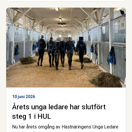
Stiftelse, genomförd inom projektet Skitviktigt.
Samtidigt pekar resultaten tydligt på att ekonomiska
förutsättningar och tillgång till rätt stöd är avgörande
för att fler ska kunna göra mer.
10 juni 2026
Årets unga ledare har slutfört
steg 1 i HUL
Nu har årets omgång av Hästnäringens Unga Ledare