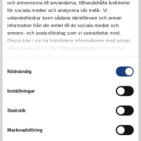
och annonserna till användarna, tillhandahålla funktioner
för sociala medier och analysera vår trafik. Vi
vidarebefordrar även sådana identifierare och annan
information från din enhet till de sociala medier och
annons- och analysföretag som vi samarbetar med.
Dessa kan i sin tur kombinera informationen med annan
information som du har tillhandahållit eller som de har
samlat in när du har använt deras tjänster.
16 juni 2026
Samtyckesval
ATG har tagit fram en valkompass
Nödvändig
inför valet 2026
Vill du lära dig mer om vad partierna tycker inför
Inställningar
riksdagsvalet 2026? ATG har tagit fram en
valkompass där riksdagspartierna fått ta ställning till
Statistik
15 frågor om hästsport, landsbygdsutveckling och
hästnäringens framtid.
Marknadsföring
Pressmeddelande