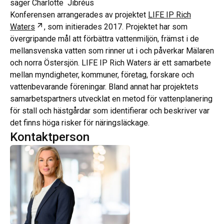
säger Charlotte Jibréus
Konferensen arrangerades av projektet
LIFE IP Rich
Öppnas i ny flik
Waters
, som initierades 2017. Projektet har som
övergripande mål att förbättra vattenmiljön, främst i de
mellansvenska vatten som rinner ut i och påverkar Mälaren
och norra Östersjön. LIFE IP Rich Waters är ett samarbete
mellan myndigheter, kommuner, företag, forskare och
vattenbevarande föreningar. Bland annat har projektets
samarbetspartners utvecklat en metod för vattenplanering
för stall och hästgårdar som identifierar och beskriver var
det finns höga risker för näringsläckage.
Kontaktperson