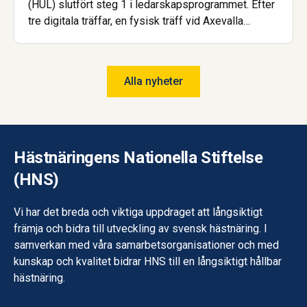
(HUL) slutfört steg 1 i ledarskapsprogrammet. Efter
tre digitala träffar, en fysisk träff vid Axevalla
Hästcentrum samt en avslutande examinerande
uppgift kan deltagarna nu titulera sig HUL:are.
Alla nyheter
Hästnäringens Nationella Stiftelse
(HNS)
Vi har det breda och viktiga uppdraget att långsiktigt
främja och bidra till utveckling av svensk hästnäring. I
samverkan med våra samarbetsorganisationer och med
kunskap och kvalitet bidrar HNS till en långsiktigt hållbar
hästnäring.