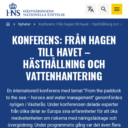
Hoppa till innehåll
Nyheter
Konferens: Från hagen till havet – hästhållning och vatt
KONFERENS: FRÅN HAGEN
TILL HAVET –
HÄSTHÅLLNING OCH
VATTENHANTERING
En internationell konferens med temat "From the paddock
to the sea – horses and water management" genomfördes
nyligen i Västerås. Under konferensen delade experter
från olika delar av Europa sina erfarenheter för att öka
medvetenheten om riskerna med näringsläckage och
övergödning. Under programmets gång var det även flera