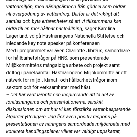
vattenmiljön, med näringsämnen från gödsel som bidrar
till övergödning av vattendrag. Därför är det viktigt att
samlas och byta erfarenheter så att vi tillsammans kan
bidra till en mer hållbar hästhållning,
säger Karolina
Lagerlund, vd på Hästnäringens Nationella Stiftelse och
inledande key note speaker på konferensen
Med i programmet var även Charlotte Jibréus, samordnare
för hållbarhetsfrågor på HNS, som presenterade
Miljökommitténs mångsidiga arbete och projekt samt
deltog i panelsamtal. Hästnäringens Miljökommitté är ett
nätverk för miljö-, klimat- och hållbarhetsfrågor inom
sektorn och för verksamheter med häst.
– Det har varit lärorikt och inspirerande att ta del av
föreläsningarna och presentationerna, särskilt
diskussionen om att hur vi kan förstärka vattenbesparande
åtgärder ytterligare. Jag fick även positiv respons på
presentationen av näringens samordnade miljöarbete med
konkreta handlingsplaner vilket var väldigt uppskattat
,