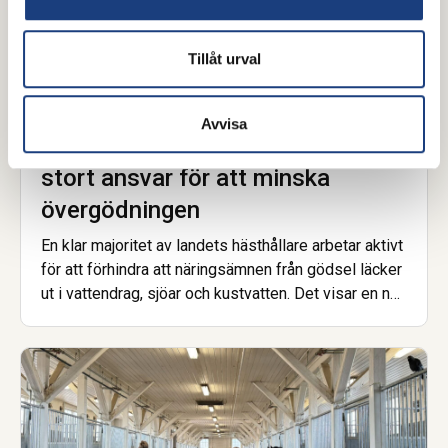
Tillåt urval
15 juni 2026
Avvisa
Ny rapport: Svensk hästnäring tar
stort ansvar för att minska
övergödningen
En klar majoritet av landets hästhållare arbetar aktivt
för att förhindra att näringsämnen från gödsel läcker
ut i vattendrag, sjöar och kustvatten. Det visar en ny
enkätundersökning från Hästnäringens Nationella
Stiftelse, genomförd inom projektet Skitviktigt.
Samtidigt pekar resultaten tydligt på att ekonomiska
förutsättningar och tillgång till rätt stöd är avgörande
för att fler ska kunna göra mer.