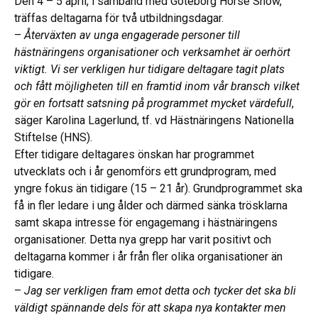
Den 4 – 5 april, i samband med Göteborg Horse Show,
träffas deltagarna för två utbildningsdagar.
–
Återväxten av unga engagerade personer till
hästnäringens organisationer och verksamhet är oerhört
viktigt. Vi ser verkligen hur tidigare deltagare tagit plats
och fått möjligheten till en framtid inom vår bransch vilket
gör en fortsatt satsning på programmet mycket värdefull
,
säger Karolina Lagerlund, tf. vd Hästnäringens Nationella
Stiftelse (HNS).
Efter tidigare deltagares önskan har programmet
utvecklats och i år genomförs ett grundprogram, med
yngre fokus än tidigare (15 – 21 år). Grundprogrammet ska
få in fler ledare i ung ålder och därmed sänka trösklarna
samt skapa intresse för engagemang i hästnäringens
organisationer. Detta nya grepp har varit positivt och
deltagarna kommer i år från fler olika organisationer än
tidigare.
–
Jag ser verkligen fram emot detta och tycker det ska bli
väldigt spännande dels för att skapa nya kontakter men