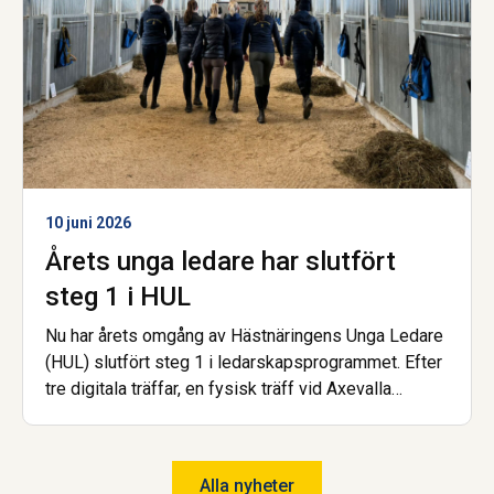
10 juni 2026
Årets unga ledare har slutfört
steg 1 i HUL
Nu har årets omgång av Hästnäringens Unga Ledare
(HUL) slutfört steg 1 i ledarskapsprogrammet. Efter
tre digitala träffar, en fysisk träff vid Axevalla
Hästcentrum samt en avslutande examinerande
uppgift kan deltagarna nu titulera sig HUL:are.
Alla nyheter