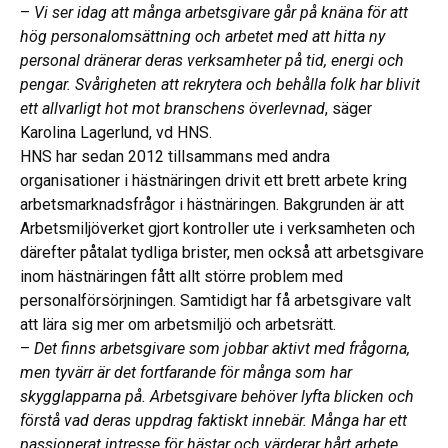
–
Vi ser idag att många arbetsgivare går på knäna för att
hög personalomsättning och arbetet med att hitta ny
personal dränerar deras verksamheter på tid, energi och
pengar. Svårigheten att rekrytera och behålla folk har blivit
ett allvarligt hot mot branschens överlevnad
, säger
Karolina Lagerlund, vd HNS.
HNS har sedan 2012 tillsammans med andra
organisationer i hästnäringen drivit ett brett arbete kring
arbetsmarknadsfrågor i hästnäringen. Bakgrunden är att
Arbetsmiljöverket gjort kontroller ute i verksamheten och
därefter påtalat tydliga brister, men också att arbetsgivare
inom hästnäringen fått allt större problem med
personalförsörjningen. Samtidigt har få arbetsgivare valt
att lära sig mer om arbetsmiljö och arbetsrätt.
–
Det finns arbetsgivare som jobbar aktivt med frågorna,
men tyvärr är det fortfarande för många som har
skygglapparna på. Arbetsgivare behöver lyfta blicken och
förstå vad deras uppdrag faktiskt innebär. Många har ett
passionerat intresse för hästar och värderar hårt arbete,