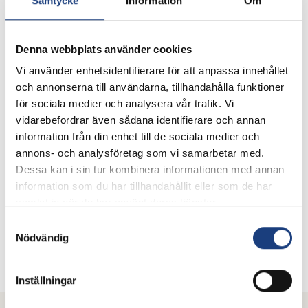
Samtycke
Information
Om
Samordnare arbetsmarknad och samhälle
070-736 65 66
Skicka e-post
Denna webbplats använder cookies
Vi använder enhetsidentifierare för att anpassa innehållet
och annonserna till användarna, tillhandahålla funktioner
för sociala medier och analysera vår trafik. Vi
vidarebefordrar även sådana identifierare och annan
information från din enhet till de sociala medier och
annons- och analysföretag som vi samarbetar med.
Dessa kan i sin tur kombinera informationen med annan
information som du har tillhandahållit eller som de har
Karolina Lagerlund
samlat in när du har använt deras tjänster.
Vd
Samtyckesval
Nödvändig
072-718 28 75
Skicka e-post
Inställningar