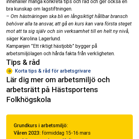
innehåller många konkreta tips och råd och ger också en
bra kunskap om lagstiftningen.
–
Om hästnäringen ska bli en långsiktigt hållbar bransch
behöver alla ta ansvar, att gå en kurs kan vara första steget
mot att ta sig själv och sin verksamhet till en helt ny nivå
,
säger Karolina Lagerlund.
Kampanjen ”Ett riktigt hästjobb” bygger på
arbetsmiljölagen och hårda fakta från verkligheten.
Tips & råd
Korta tips & råd för arbetsgrivare
Lär dig mer om arbetsmiljö och
arbetsrätt på Hästsportens
Folkhögskola
Grundkurs i arbetsmiljö:
Våren 2023:
förmiddag 15-16 mars