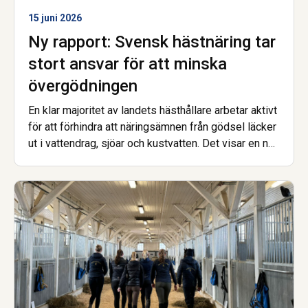
15 juni 2026
Ny rapport: Svensk hästnäring tar
stort ansvar för att minska
övergödningen
En klar majoritet av landets hästhållare arbetar aktivt
för att förhindra att näringsämnen från gödsel läcker
ut i vattendrag, sjöar och kustvatten. Det visar en ny
enkätundersökning från Hästnäringens Nationella
Stiftelse, genomförd inom projektet Skitviktigt.
Samtidigt pekar resultaten tydligt på att ekonomiska
förutsättningar och tillgång till rätt stöd är avgörande
för att fler ska kunna göra mer.