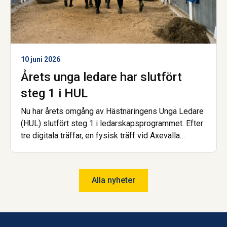
10 juni 2026
Årets unga ledare har slutfört
steg 1 i HUL
Nu har årets omgång av Hästnäringens Unga Ledare
(HUL) slutfört steg 1 i ledarskapsprogrammet. Efter
tre digitala träffar, en fysisk träff vid Axevalla
Hästcentrum samt en avslutande examinerande
uppgift kan deltagarna nu titulera sig HUL:are.
Alla nyheter