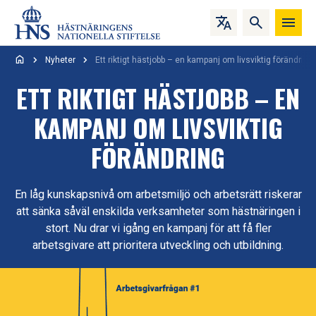
Hoppa till innehåll
Nyheter
Ett riktigt hästjobb – en kampanj om livsviktig förändring
ETT RIKTIGT HÄSTJOBB – EN
KAMPANJ OM LIVSVIKTIG
FÖRÄNDRING
En låg kunskapsnivå om arbetsmiljö och arbetsrätt riskerar
att sänka såväl enskilda verksamheter som hästnäringen i
stort. Nu drar vi igång en kampanj för att få fler
arbetsgivare att prioritera utveckling och utbildning.