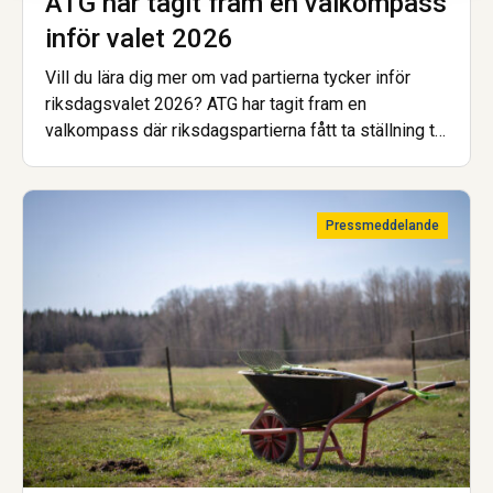
ATG har tagit fram en valkompass
inför valet 2026
Vill du lära dig mer om vad partierna tycker inför
riksdagsvalet 2026? ATG har tagit fram en
valkompass där riksdagspartierna fått ta ställning till
15 frågor om hästsport, landsbygdsutveckling och
hästnäringens framtid.
Pressmeddelande