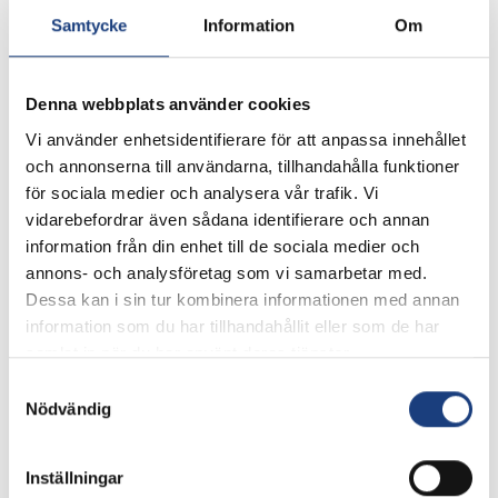
Samtycke
Information
Om
Ladda ner
Denna webbplats använder cookies
Vi använder enhetsidentifierare för att anpassa innehållet
Biogasrötning av hästgödsel
och annonserna till användarna, tillhandahålla funktioner
Rapport från ett forskningsprojekt om rötning av
för sociala medier och analysera vår trafik. Vi
hästgödsel i befintliga biogasanläggningar.
vidarebefordrar även sådana identifierare och annan
Projektet delfinansierades av HNS och LRF.
information från din enhet till de sociala medier och
annons- och analysföretag som vi samarbetar med.
Ladda ner
Dessa kan i sin tur kombinera informationen med annan
information som du har tillhandahållit eller som de har
samlat in när du har använt deras tjänster.
Kontaktpersoner
Samtyckesval
Nödvändig
Inställningar