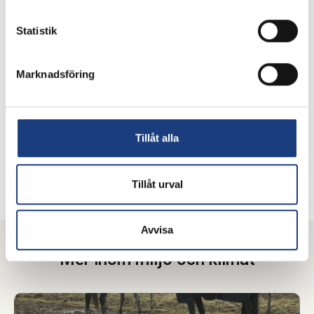
Statistik
Marknadsföring
Charlotte Jibréus
Samordnare opinionsbildning, hållbarhet och
ungdomsverksamhet
Tillåt alla
073 028 98 87
Skicka e-post
Tillåt urval
Avvisa
Mer inom miljö och klimat