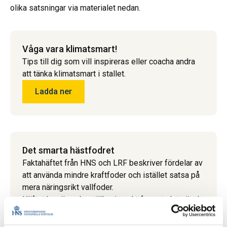
olika satsningar via materialet nedan.
Våga vara klimatsmart!
Tips till dig som vill inspireras eller coacha andra
att tänka klimatsmart i stallet.
Ladda ner
Det smarta hästfodret
Faktahäftet från HNS och LRF beskriver fördelar av
att använda mindre kraftfoder och istället satsa på
mera näringsrikt vallfoder.
Häftet kan även beställas i tryckt format, det gör du
via e-post till Sara Lennartsson:
sara.lennartsson@lrf.se