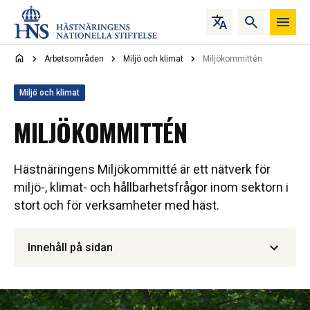
Hoppa till innehåll
Arbetsområden
Miljö och klimat
Miljökommittén
Miljö och klimat
MILJÖKOMMITTÉN
Hästnäringens Miljökommitté är ett nätverk för
miljö-, klimat- och hållbarhetsfrågor inom sektorn i
stort och för verksamheter med häst.
Innehåll på sidan