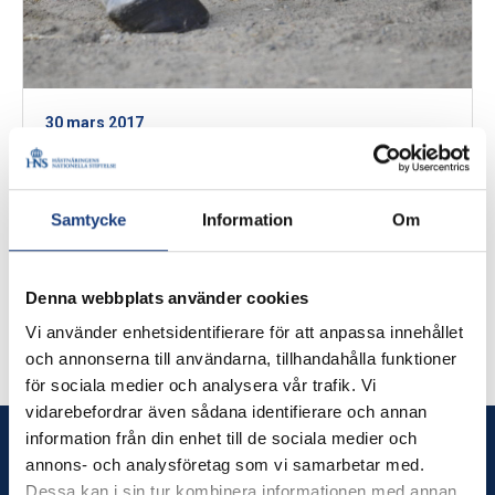
30 mars 2017
Större hänsyn till djur i
konsumentköplagen – en
Samtycke
Information
Om
framgång för hästnäringen
Riksdagens civilutskott anser att
konsumentköplagen ska ta större hänsyn till köp av
Denna webbplats använder cookies
levande djur. Det är en stor framgång för svensk
Vi använder enhetsidentifierare för att anpassa innehållet
hästnäring.
och annonserna till användarna, tillhandahålla funktioner
för sociala medier och analysera vår trafik. Vi
vidarebefordrar även sådana identifierare och annan
information från din enhet till de sociala medier och
Hästnäringens Nationella Stiftelse
annons- och analysföretag som vi samarbetar med.
(HNS)
Dessa kan i sin tur kombinera informationen med annan