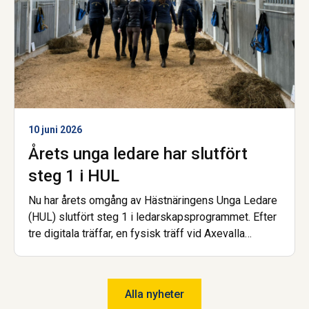
10 juni 2026
Årets unga ledare har slutfört
steg 1 i HUL
Nu har årets omgång av Hästnäringens Unga Ledare
(HUL) slutfört steg 1 i ledarskapsprogrammet. Efter
tre digitala träffar, en fysisk träff vid Axevalla
Hästcentrum samt en avslutande examinerande
uppgift kan deltagarna nu titulera sig HUL:are.
Alla nyheter