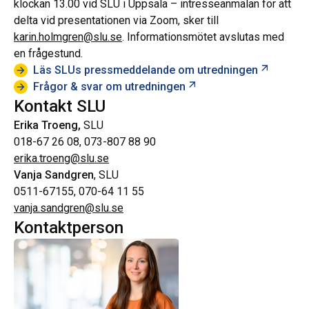
klockan 13.00 vid SLU i Uppsala – intresseanmälan för att
delta vid presentationen via Zoom, sker till
karin.holmgren@slu.se
. Informationsmötet avslutas med
en frågestund.
Öppnas i
Läs SLUs pressmeddelande om utredningen
Öppnas i ny flik
Frågor & svar om utredningen
Kontakt SLU
Erika Troeng,
SLU
018-67 26 08, 073-807 88 90
erika.troeng@slu.se
Vanja Sandgren
, SLU
0511-67155, 070-64 11 55
vanja.sandgren@slu.se
Kontaktperson