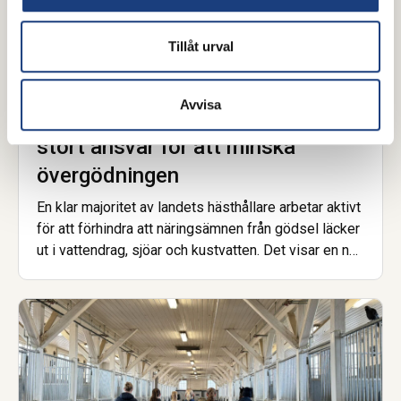
Tillåt urval
15 juni 2026
Avvisa
Ny rapport: Svensk hästnäring tar
stort ansvar för att minska
övergödningen
En klar majoritet av landets hästhållare arbetar aktivt
för att förhindra att näringsämnen från gödsel läcker
ut i vattendrag, sjöar och kustvatten. Det visar en ny
enkätundersökning från Hästnäringens Nationella
Stiftelse, genomförd inom projektet Skitviktigt.
Samtidigt pekar resultaten tydligt på att ekonomiska
förutsättningar och tillgång till rätt stöd är avgörande
för att fler ska kunna göra mer.