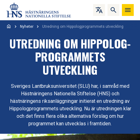
Hoppa till innehåll
Nyheter
Utredning om Hippologprogrammets utveckling
UTREDNING OM HIPPOLOG­
PROGRAMMETS
UTVECKLING
Sveriges Lantbruksuniversitet (SLU) har, i samråd med
Hästnäringens Nationella Stiftelse (HNS) och
hästnäringens riksanläggningar initierat en utredning av
Hippologprogrammets utveckling. Nu är utredningen klar
och det finns flera olika alternativa förslag om hur
programmet kan utvecklas i framtiden.