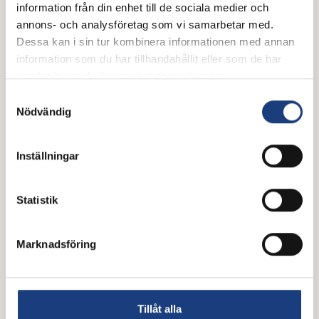
information från din enhet till de sociala medier och
annons- och analysföretag som vi samarbetar med.
16 juni 2026
Dessa kan i sin tur kombinera informationen med annan
ATG har tagit fram en valkompass
information som du har tillhandahållit eller som de har
inför valet 2026
samlat in när du har använt deras tjänster.
Samtyckesval
Vill du lära dig mer om vad partierna tycker inför
Nödvändig
riksdagsvalet 2026? ATG har tagit fram en
valkompass där riksdagspartierna fått ta ställning till
15 frågor om hästsport, landsbygdsutveckling och
Inställningar
hästnäringens framtid.
Pressmeddelande
Statistik
Marknadsföring
Tillåt alla