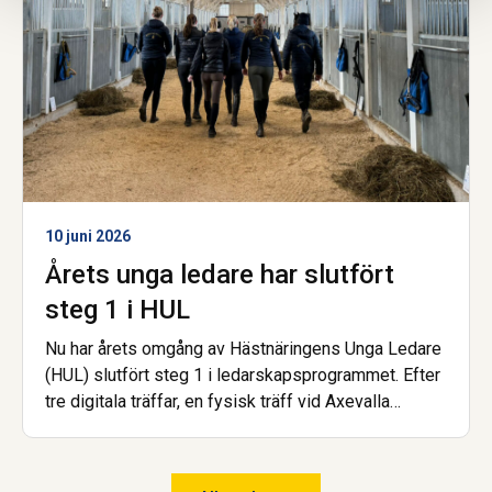
10 juni 2026
Årets unga ledare har slutfört
steg 1 i HUL
Nu har årets omgång av Hästnäringens Unga Ledare
(HUL) slutfört steg 1 i ledarskapsprogrammet. Efter
tre digitala träffar, en fysisk träff vid Axevalla
Hästcentrum samt en avslutande examinerande
uppgift kan deltagarna nu titulera sig HUL:are.