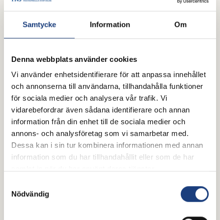
Samtycke
Information
Om
16 juni 2026
ATG har tagit fram en valkompass
Denna webbplats använder cookies
inför valet 2026
Vi använder enhetsidentifierare för att anpassa innehållet
Vill du lära dig mer om vad partierna tycker inför
och annonserna till användarna, tillhandahålla funktioner
riksdagsvalet 2026? ATG har tagit fram en
för sociala medier och analysera vår trafik. Vi
valkompass där riksdagspartierna fått ta ställning till
vidarebefordrar även sådana identifierare och annan
15 frågor om hästsport, landsbygdsutveckling och
information från din enhet till de sociala medier och
hästnäringens framtid.
annons- och analysföretag som vi samarbetar med.
Dessa kan i sin tur kombinera informationen med annan
Pressmeddelande
information som du har tillhandahållit eller som de har
samlat in när du har använt deras tjänster.
Samtyckesval
Nödvändig