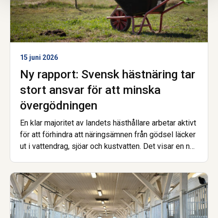
15 juni 2026
Ny rapport: Svensk hästnäring tar
stort ansvar för att minska
övergödningen
En klar majoritet av landets hästhållare arbetar aktivt
för att förhindra att näringsämnen från gödsel läcker
ut i vattendrag, sjöar och kustvatten. Det visar en ny
enkätundersökning från Hästnäringens Nationella
Stiftelse, genomförd inom projektet Skitviktigt.
Samtidigt pekar resultaten tydligt på att ekonomiska
förutsättningar och tillgång till rätt stöd är avgörande
för att fler ska kunna göra mer.