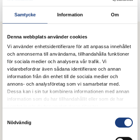
Skicka e-post
Samtycke
Information
Om
Denna webbplats använder cookies
Mer från Hästnäringens Nationella
Vi använder enhetsidentifierare för att anpassa innehållet
Stiftelse (HNS)
och annonserna till användarna, tillhandahålla funktioner
för sociala medier och analysera vår trafik. Vi
vidarebefordrar även sådana identifierare och annan
information från din enhet till de sociala medier och
annons- och analysföretag som vi samarbetar med.
Dessa kan i sin tur kombinera informationen med annan
information som du har tillhandahållit eller som de har
samlat in när du har använt deras tjänster.
Samtyckesval
Nödvändig