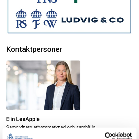
Kontaktpersoner
Elin LeeApple
Samordnare arbetsmarknad och samhälle
070-736 65 66