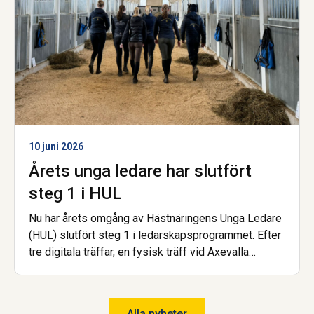
10 juni 2026
Årets unga ledare har slutfört
steg 1 i HUL
Nu har årets omgång av Hästnäringens Unga Ledare
(HUL) slutfört steg 1 i ledarskapsprogrammet. Efter
tre digitala träffar, en fysisk träff vid Axevalla
Hästcentrum samt en avslutande examinerande
uppgift kan deltagarna nu titulera sig HUL:are.
Alla nyheter