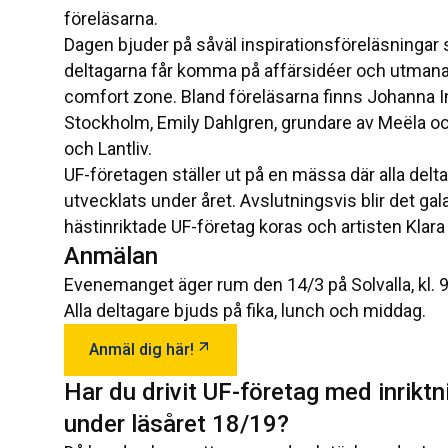
föreläsarna.
Dagen bjuder på såväl inspirationsföreläsningar
deltagarna får komma på affärsidéer och utmana 
comfort zone. Bland föreläsarna finns Johanna I
Stockholm, Emily Dahlgren, grundare av Meëla o
och Lantliv.
UF-företagen ställer ut på en mässa där alla delt
utvecklats under året. Avslutningsvis blir det g
hästinriktade UF-företag koras och artisten Kla
Anmälan
Evenemanget äger rum den 14/3 på Solvalla, kl. 9
Alla deltagare bjuds på fika, lunch och middag.
Öppnas i ny flik
Anmäl dig här!
Har du drivit UF-företag med inrikt
under läsåret 18/19?