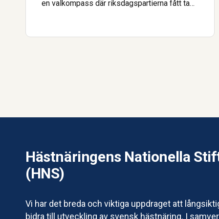
en valkompass där riksdagspartierna fått ta
ställning till 15 frågor om hästsport,
landsbygdsutveckling och hästnäringens
framtid.
Hästnäringens Nationella Stif
(HNS)
Vi har det breda och viktiga uppdraget att långsikt
bidra till utveckling av svensk hästnäring. I samv