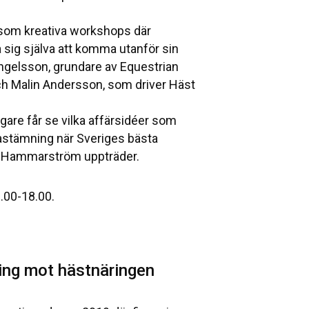
 som kreativa workshops där
sig själva att komma utanför sin
ngelsson, grundare av Equestrian
ch Malin Andersson, som driver Häst
agare får se vilka affärsidéer som
alastämning när Sveriges bästa
ra Hammarström uppträder.
.00-18.00.
ning mot hästnäringen