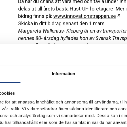
Då har du chans att vara med och tävla under Inn
delas ut till årets bästa Häst-UF-företagare! Mer 
Öp
bidrag finns på:
www.innovationstrappan.se
Skicka in ditt bidrag senast den 1 mars.
Margareta Wallenius- Kleberg är en av travsport
hennes 80- årsdag hyllades hon av Svensk Travs
Nationella Stiftelse genom att i hennes namn an
inom hästnäringen. Margaretas Innovationsdag s
inom entreprenörskap och innovation samt lyfta mö
hästnäringen.
Information
cookies
e för att anpassa innehållet och annonserna till användarna, tillh
vår trafik. Vi vidarebefordrar även sådana identifierare och anna
från Hästnäringens Nationella Stiftelse 
nnons- och analysföretag som vi samarbetar med. Dessa kan i sin
har tillhandahållit eller som de har samlat in när du har använt 