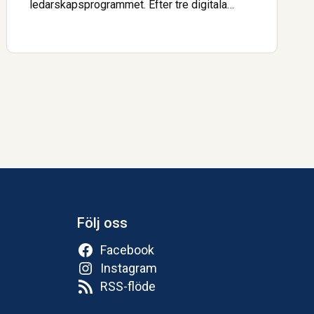
ledarskapsprogrammet. Efter tre digitala
träffar, en fysisk träff vid Axevalla
Hästcentrum samt en avslutande
examinerande uppgift kan deltagarna nu
titulera sig HUL:are.
Följ oss
Facebook
Instagram
RSS-flöde