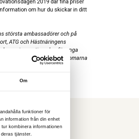
ovationsdagen 2019 där fina priser
information om hur du skickar in ditt
pnas i ny flik
ens största ambassadörer och på
port, ATG och Hästnäringens
ordna en innovationsdag för unga
ka stötta och inspirera ungdomarna
jligheterna till det inom
Om
andahålla funktioner för
n information från din enhet
(HNS)
 tur kombinera informationen
deras tjänster.