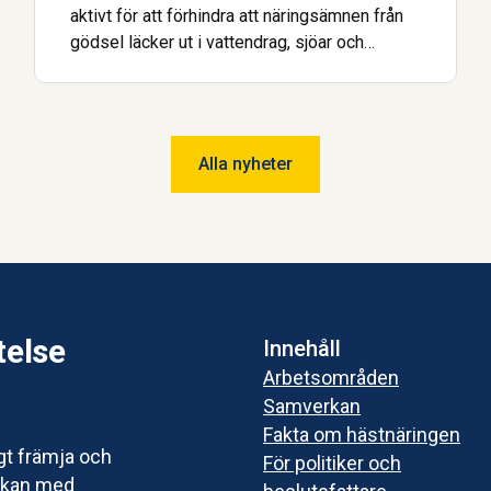
aktivt för att förhindra att näringsämnen från
gödsel läcker ut i vattendrag, sjöar och
kustvatten. Det visar en ny enkätundersökning
från Hästnäringens Nationella Stiftelse,
genomförd inom projektet Skitviktigt.
Samtidigt pekar resultaten tydligt på att
Alla nyheter
ekonomiska förutsättningar och tillgång till
rätt stöd är avgörande för att fler ska kunna
göra mer.
telse
Innehåll
Arbetsområden
Samverkan
Fakta om hästnäringen
igt främja och
För politiker och
erkan med