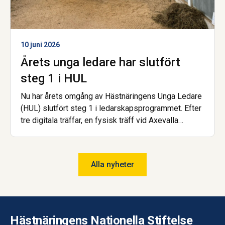
10 juni 2026
Årets unga ledare har slutfört
steg 1 i HUL
Nu har årets omgång av Hästnäringens Unga Ledare
(HUL) slutfört steg 1 i ledarskapsprogrammet. Efter
tre digitala träffar, en fysisk träff vid Axevalla
Hästcentrum samt en avslutande examinerande
uppgift kan deltagarna nu titulera sig HUL:are.
Alla nyheter
Hästnäringens Nationella Stiftelse