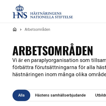
Hoppa till innehåll
Arbetsområden
ARBETSOMRÅDEN
Vi är en paraplyorganisation som tills
förbättra förutsättningarna för alla häs
hästnäringen inom många olika område
Alla
Hästens samhällserbjudande
Utbild