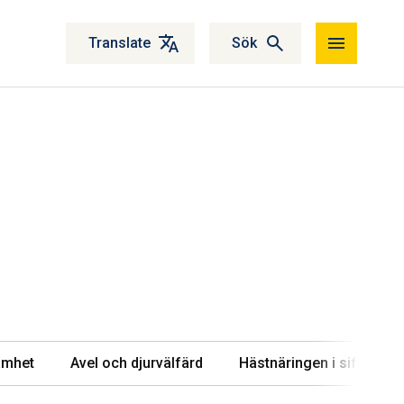
Translate
Sök
l
amhet
Avel och djurvälfärd
Hästnäringen i siffror