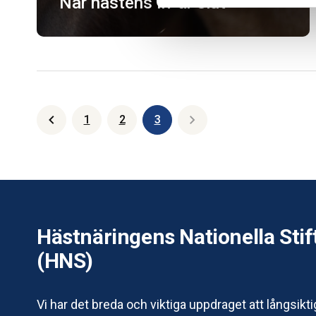
När hästens liv är slut
1
2
3
Föregående
Nästa
Hästnäringens Nationella Stif
(HNS)
Vi har det breda och viktiga uppdraget att långsikt