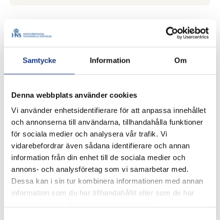
Kontaktpersoner
Samtycke
Information
Om
Denna webbplats använder cookies
Vi använder enhetsidentifierare för att anpassa innehållet
och annonserna till användarna, tillhandahålla funktioner
för sociala medier och analysera vår trafik. Vi
Karolina Lagerlund
vidarebefordrar även sådana identifierare och annan
Vd
information från din enhet till de sociala medier och
072-718 28 75
annons- och analysföretag som vi samarbetar med.
Skicka e-post
Dessa kan i sin tur kombinera informationen med annan
information som du har tillhandahållit eller som de har
samlat in när du har använt deras tjänster.
Samtyckesval