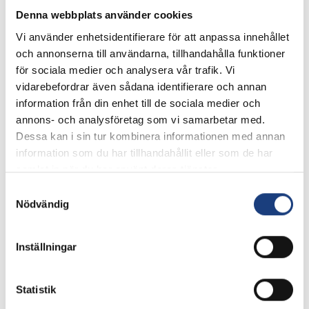
Denna webbplats använder cookies
Vi använder enhetsidentifierare för att anpassa innehållet
och annonserna till användarna, tillhandahålla funktioner
för sociala medier och analysera vår trafik. Vi
vidarebefordrar även sådana identifierare och annan
information från din enhet till de sociala medier och
annons- och analysföretag som vi samarbetar med.
Kontaktpersoner
Dessa kan i sin tur kombinera informationen med annan
information som du har tillhandahållit eller som de har
samlat in när du har använt deras tjänster.
Samtyckesval
Nödvändig
Inställningar
Elin LeeApple
Statistik
Samordnare arbetsmarknad och samhälle