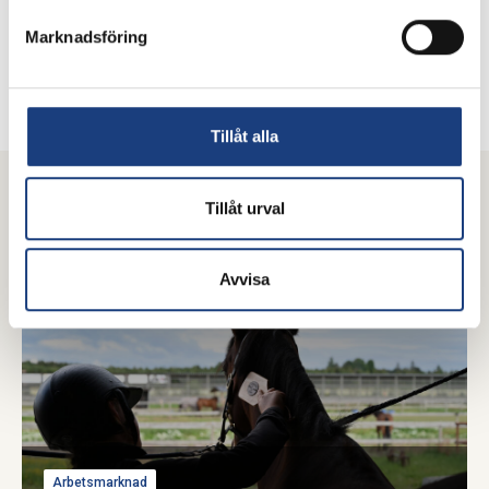
070-736 65 66
Marknadsföring
Skicka e-post
Tillåt alla
Mer inom arbetsmarknad
Tillåt urval
Avvisa
Arbetsmarknad