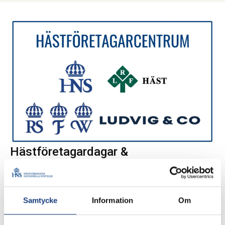
Hästföretagardagar &
Arbetsmiljöträffar
HästförHästföretagardagar och Arbetsmiljöträffar
planeras i projektet ”Utvecklat hästföretagande för nya
Samtycke
Information
Om
jobb” som drivs tillsammans med LRF och finansieras via
Landsbygdsprogrammet.etagardagar & Arbetsmiljöträffar